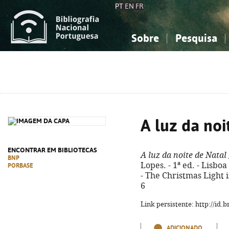
PT
EN
FR
Sobre
Pesquisa
Sobre a Bibliografia Nacional
Simples
Conhecimento, Informação...
Conhecimento, Informação...
Combinada
A
Ciências sociais...
Ciências sociais...
Arte, desporto...
Arte, desporto...
A luz da noi
ENCONTRAR EM BIBLIOTECAS
A luz da noite de Natal
BNP
Lopes. - 1ª ed. - Lisboa 
PORBASE
- The Christmas Light 
6
Link persistente: http://id
ADICIONADO