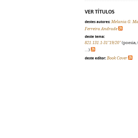
VER TÍTULOS
destes autores:
Melania G. M
Ferreira Andrade
deste tema:
821.131.1-31"19/20"
(poesia, 
...)
deste editor:
Book Cover