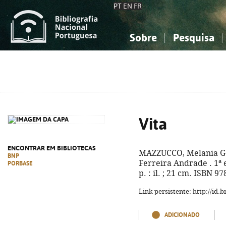
PT
EN
FR
Sobre
Pesquisa
Sobre a Bibliografia Nacional
Simples
Conhecimento, Informação...
Conhecimento, Informação...
Combinada
A
Ciências sociais...
Ciências sociais...
Arte, desporto...
Arte, desporto...
Vita
ENCONTRAR EM BIBLIOTECAS
MAZZUCCO, Melania G.
BNP
Ferreira Andrade . 1ª e
PORBASE
p. : il. ; 21 cm. ISBN 9
Link persistente: http://id
ADICIONADO