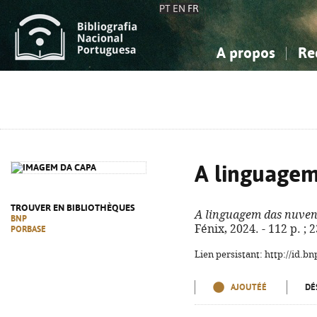
PT
EN
FR
A propos
Re
La Bibliographie Nationale
Simple
Connaissance, Information...
Connaissance, Information...
Avancée
Mes 
Sciences sociales...
Sciences sociales...
Arts, sport...
Arts, sport...
A linguagem
TROUVER EN BIBLIOTHÈQUES
A linguagem das nuven
BNP
Fénix, 2024. - 112 p. ;
PORBASE
Lien persistant: http://id.
AJOUTÉÉ
DÉ