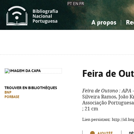
PT
EN
FR
A propos
Re
La Bibliographie Nationale
Simple
Connaissance, Information...
Connaissance, Information...
Avancée
Mes 
Sciences sociales...
Sciences sociales...
Arts, sport...
Arts, sport...
Feira de Ou
TROUVER EN BIBLIOTHÈQUES
Feira de Outono
: APA -
BNP
Silveira Ramos, João Kr
PORBASE
Associação Portuguesa de
; 21 cm
Lien persistant: http://id.
AJOUTÉÉ
DÉ