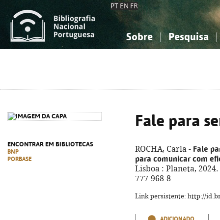
PT
EN
FR
Sobre
Pesquisa
Sobre a Bibliografia Nacional
Simples
Conhecimento, Informação...
Conhecimento, Informação...
Combinada
A
Ciências sociais...
Ciências sociais...
Arte, desporto...
Arte, desporto...
Fale para se
ENCONTRAR EM BIBLIOTECAS
Fale pa
ROCHA, Carla -
BNP
para comunicar com efi
PORBASE
Lisboa : Planeta, 2024.
777-968-8
Link persistente: http://id
ADICIONADO