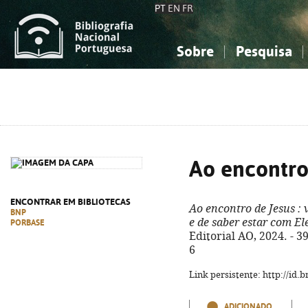
PT
EN
FR
Sobre
Pesquisa
Sobre a Bibliografia Nacional
Simples
Conhecimento, Informação...
Conhecimento, Informação...
Combinada
A
Ciências sociais...
Ciências sociais...
Arte, desporto...
Arte, desporto...
Ao encontro
ENCONTRAR EM BIBLIOTECAS
Ao encontro de Jesus
: 
BNP
e de saber estar com El
PORBASE
Editorial AO, 2024. - 3
6
Link persistente: http://id
ADICIONADO