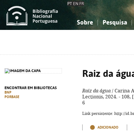
PT
EN
FR
Sobre
Pesquisa
Sobre a Bibliografia Nacional
Simples
Conhecimento, Informação...
Conhecimento, Informação...
Combinada
A
Ciências sociais...
Ciências sociais...
Arte, desporto...
Arte, desporto...
Raiz da águ
ENCONTRAR EM BIBLIOTECAS
Raiz da água
/ Carina A
BNP
Lectionis, 2024. - 108, 
PORBASE
6
Link persistente: http://id
ADICIONADO