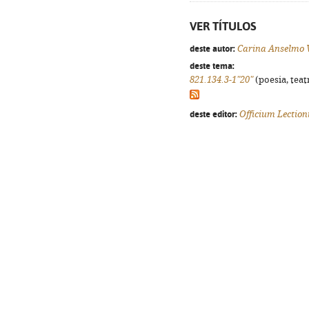
VER TÍTULOS
deste autor:
Carina Anselmo 
deste tema:
821.134.3-1"20"
(poesia, teat
deste editor:
Officium Lection