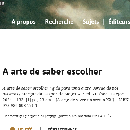
FR
A propos
Recherche
Sujets
Éditeur
a Bibliographie Nationale
imple
onnaissance, Information...
onnaissance, Information...
Avancée
Mes notices
Comment utiliser
Philosophie, psychologie...
Philosophie, psychologie...
Aide - FAQ
ciences sociales...
ciences sociales...
Mathématiques, sciences
Mathématiques, sciences
rts, sport...
rts, sport...
naturelles...
Littérature, linguistique...
naturelles...
Littérature, linguistique...
A arte de saber escolher
A arte de saber escolher
: guia para uma outra versão de nós
mesmos
/ Margarida Gaspar de Matos. - 1ª ed. - Lisboa : Pactor,
2024. - 133, [1] p. ; 23 cm. - (A arte de viver no século XX!). - ISBN
978-989-693-171-1
Lien persistant: http://id.bnportugal.gov.pt/bib/bibnacional/2200411
AJOUTÉÉ
DÉSÉLECTIONNER