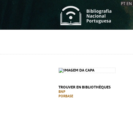
PT
EN
L
S
C
C
S
S
A
A
TROUVER EN BIBLIOTHÈQUES
BNP
PORBASE