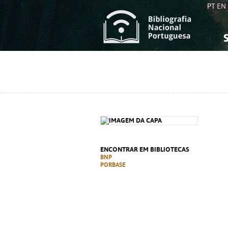
PT
EN
S
S
C
C
C
C
A
A
ENCONTRAR EM BIBLIOTECAS
BNP
PORBASE