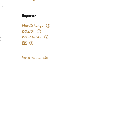
Exportar
MarcXchange
ISO2709
ISO2709(ISIS)
)
RIS
Ver a minha lista