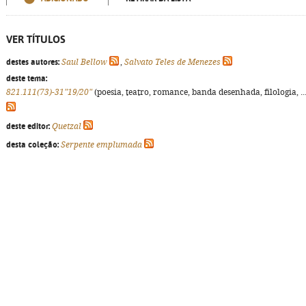
VER TÍTULOS
destes autores:
Saul Bellow
,
Salvato Teles de Menezes
deste tema:
821.111(73)-31"19/20"
(poesia, teatro, romance, banda desenhada, filologia, ...
deste editor:
Quetzal
desta coleção:
Serpente emplumada