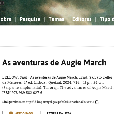
FR
Sobre
Pesquisa
Temas
Editores
Tipo 
obre a Bibliografia Nacional
imples
onhecimento, Informação...
onhecimento, Informação...
Combinada
A minha lista
Como utilizar
Filosofia, psicologia...
Filosofia, psicologia...
Perguntas frequente
iências sociais...
iências sociais...
Ciências exatas e naturais...
Ciências exatas e naturais...
rte, desporto...
rte, desporto...
Literatura, linguística...
Literatura, linguística...
As aventuras de Augie March
BELLOW, Saul -
As aventuras de Augie March
. Trad. Salvato Telles
de Menezes. 2ª ed. Lisboa : Quetzal, 2024. 716, [4] p. ; 24 cm.
(Serpente emplumada). Tít. orig.: The adventures of Augie March
ISBN 978-989-582-027-6
Link persistente: http://id.bnportugal.gov.pt/bib/bibnacional/2199346
ADICIONADO
RETIRAR DA LISTA