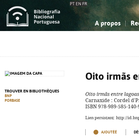
PT
EN
FR
A propos
Re
La Bibliographie Nationale
Simple
Connaissance, Information...
Connaissance, Information...
Avancée
Mes 
Sciences sociales...
Sciences sociales...
Arts, sport...
Arts, sport...
Oito irmãs e
TROUVER EN BIBLIOTHÈQUES
Oito irmãs entre lagoas
BNP
Carnaxide : Cordel d'Prat
PORBASE
ISBN 978-989-585-140-
Lien persistant: http://id.
AJOUTÉÉ
DÉ