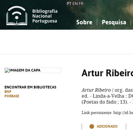
PT
EN
FR
Sobre
Pesquisa
Sobre a Bibliografia Nacional
Simples
Conhecimento, Informação...
Conhecimento, Informação...
Combinada
A
Ciências sociais...
Ciências sociais...
Arte, desporto...
Arte, desporto...
Artur Ribeir
ENCONTRAR EM BIBLIOTECAS
Artur Ribeiro
/ org. das
BNP
ed. - Linda-a-Velha : DG 
PORBASE
(Poetas do fado ; 13). 
Link persistente: http://id
ADICIONADO