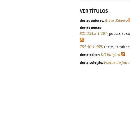
VER TÍTULOS
destes autores:
Artur Ribeiro
destes temas:
821.134.3-1"19"
(poesia, teat
784.4(=1:469)
(arte, arquitec
deste editor:
DG Edições
desta coleção:
Poetas do fado