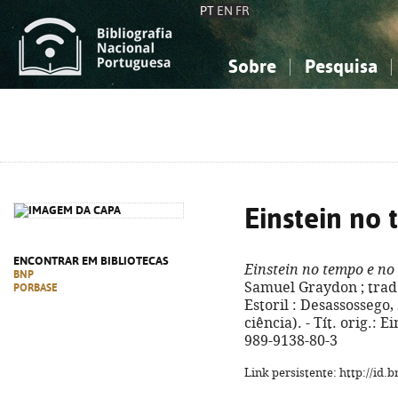
PT
EN
FR
Sobre
Pesquisa
Sobre a Bibliografia Nacional
Simples
Conhecimento, Informação...
Conhecimento, Informação...
Combinada
A
Ciências sociais...
Ciências sociais...
Arte, desporto...
Arte, desporto...
Einstein no
ENCONTRAR EM BIBLIOTECAS
Einstein no tempo e no
BNP
Samuel Graydon ; trad. 
PORBASE
Estoril : Desassossego, 2
ciência). - Tít. orig.: 
989-9138-80-3
Link persistente: http://id