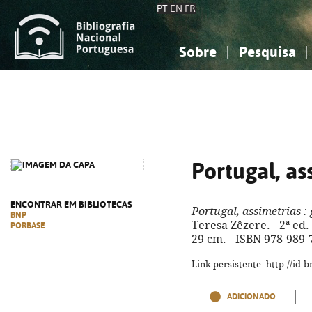
PT
EN
FR
Sobre
Pesquisa
Sobre a Bibliografia Nacional
Simples
Conhecimento, Informação...
Conhecimento, Informação...
Combinada
A
Ciências sociais...
Ciências sociais...
Arte, desporto...
Arte, desporto...
Portugal, as
ENCONTRAR EM BIBLIOTECAS
Portugal, assimetrias
: 
BNP
Teresa Zêzere. - 2ª ed. -
PORBASE
29 cm. - ISBN 978-989-
Link persistente: http://id
ADICIONADO