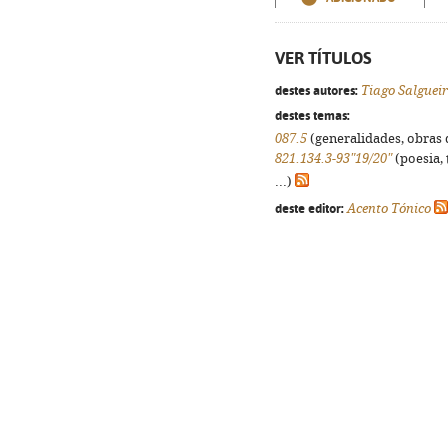
VER TÍTULOS
destes autores:
Tiago Salguei
destes temas:
087.5
(generalidades, obras d
821.134.3-93"19/20"
(poesia, 
...)
deste editor:
Acento Tónico