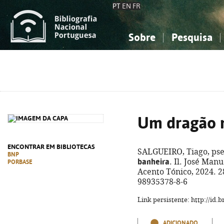
PT
EN
FR
Sobre
Pesquisa
Sobre a Bibliografia Nacional
Simples
Conhecimento, Informação...
Conhecimento, Informação...
Combinada
A
Ciências sociais...
Ciências sociais...
Arte, desporto...
Arte, desporto...
Um dragão 
ENCONTRAR EM BIBLIOTECAS
SALGUEIRO, Tiago, pse
BNP
banheira
. Il. José Manu
PORBASE
Acento Tónico, 2024. 28,
98935378-8-6
Link persistente: http://id
ADICIONADO