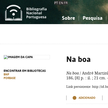
PT
EN
FR
Sobre
Pesquisa
Sobre a Bibliografia Nacional
Simples
Conhecimento, Informação...
Conhecimento, Informação...
Combinada
A
Ciências sociais...
Ciências sociais...
Arte, desporto...
Arte, desporto...
Na boa
ENCONTRAR EM BIBLIOTECAS
Na boa
/ André Martinho.
BNP
186, [8] p. : il. ; 21 c
PORBASE
Link persistente: http://id
ADICIONADO