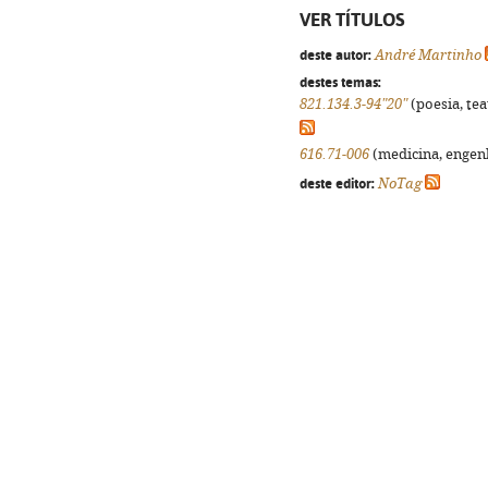
VER TÍTULOS
deste autor:
André Martinho
destes temas:
821.134.3-94"20"
(poesia, tea
616.71-006
(medicina, engenha
deste editor:
NoTag