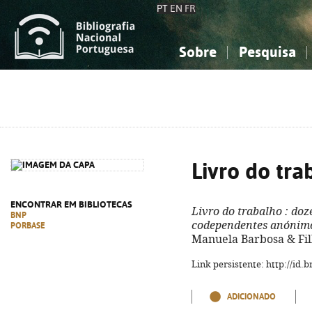
PT
EN
FR
Sobre
Pesquisa
Sobre a Bibliografia Nacional
Simples
Conhecimento, Informação...
Conhecimento, Informação...
Combinada
A
Ciências sociais...
Ciências sociais...
Arte, desporto...
Arte, desporto...
Livro do tra
ENCONTRAR EM BIBLIOTECAS
Livro do trabalho
: doz
BNP
codependentes anónim
PORBASE
Manuela Barbosa & Filh
Link persistente: http://id
ADICIONADO