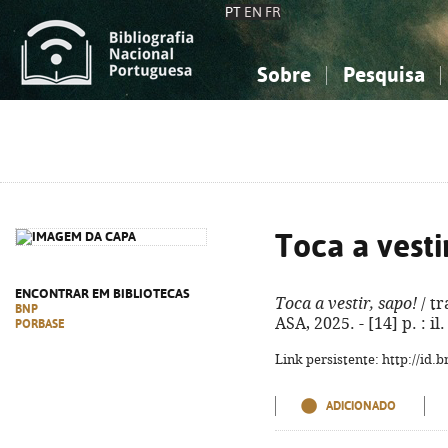
PT
EN
FR
Sobre
Pesquisa
Sobre a Bibliografia Nacional
Simples
Conhecimento, Informação...
Conhecimento, Informação...
Combinada
A
Ciências sociais...
Ciências sociais...
Arte, desporto...
Arte, desporto...
Toca a vesti
ENCONTRAR EM BIBLIOTECAS
Toca a vestir, sapo!
/ tr
BNP
ASA, 2025. - [14] p. : i
PORBASE
Link persistente: http://id
ADICIONADO