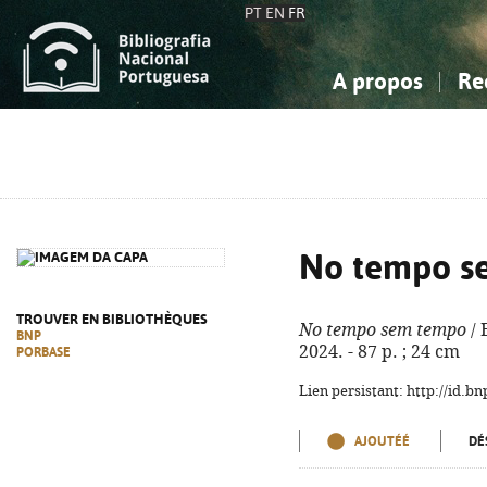
PT
EN
FR
A propos
Re
La Bibliographie Nationale
Simple
Connaissance, Information...
Connaissance, Information...
Avancée
Mes 
Sciences sociales...
Sciences sociales...
Arts, sport...
Arts, sport...
No tempo s
TROUVER EN BIBLIOTHÈQUES
No tempo sem tempo
/ 
BNP
2024. - 87 p. ; 24 cm
PORBASE
Lien persistant: http://id.
AJOUTÉÉ
DÉ