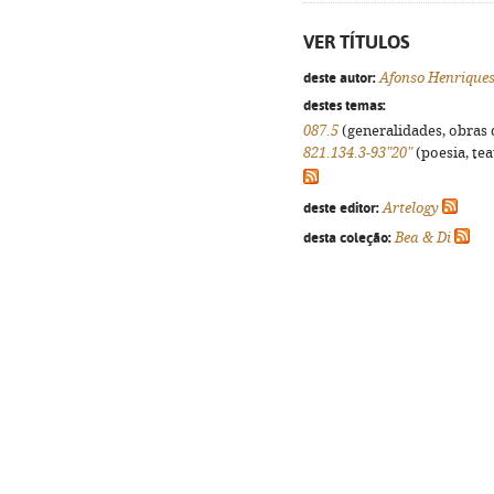
VER TÍTULOS
deste autor:
Afonso Henrique
destes temas:
087.5
(generalidades, obras d
821.134.3-93"20"
(poesia, tea
deste editor:
Artelogy
desta coleção:
Bea & Di