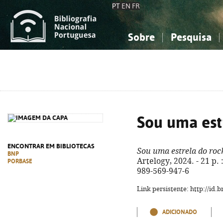
PT
EN
FR
Sobre
Pesquisa
Sobre a Bibliografia Nacional
Simples
Conhecimento, Informação...
Conhecimento, Informação...
Combinada
A
Ciências sociais...
Ciências sociais...
Arte, desporto...
Arte, desporto...
Sou uma est
ENCONTRAR EM BIBLIOTECAS
Sou uma estrela do roc
BNP
Artelogy, 2024. - 21 p. :
PORBASE
989-569-947-6
Link persistente: http://id
ADICIONADO