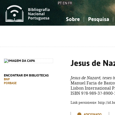
PT
EN
FR
Sobre
Pesquisa
Sobre a Bibliografia Nacional
Simples
Conhecimento, Informação...
Conhecimento, Informação...
Combinada
A
Ciências sociais...
Ciências sociais...
Arte, desporto...
Arte, desporto...
Jesus de Naz
ENCONTRAR EM BIBLIOTECAS
Jesus de Nazaré, teses i
BNP
Manuel Faria de Bastos. 
PORBASE
Lisbon International Pres
ISBN 978-989-37-8900-
Link persistente: http://id
ADICIONADO