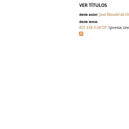
VER TÍTULOS
deste autor:
José Händel de Ol
deste tema:
821.134.3-34"20"
(poesia, tea