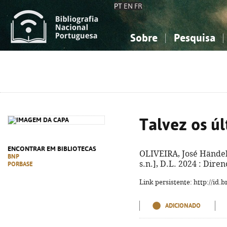
PT
EN
FR
Sobre
Pesquisa
Sobre a Bibliografia Nacional
Simples
Conhecimento, Informação...
Conhecimento, Informação...
Combinada
A
Ciências sociais...
Ciências sociais...
Arte, desporto...
Arte, desporto...
Talvez os ú
ENCONTRAR EM BIBLIOTECAS
OLIVEIRA, José Händel
BNP
s.n.], D.L. 2024 : Diren
PORBASE
Link persistente: http://id
ADICIONADO