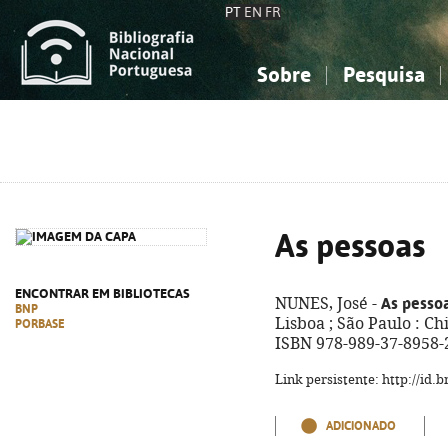
PT
EN
FR
Sobre
Pesquisa
Sobre a Bibliografia Nacional
Simples
Conhecimento, Informação...
Conhecimento, Informação...
Combinada
A
Ciências sociais...
Ciências sociais...
Arte, desporto...
Arte, desporto...
As pessoas
ENCONTRAR EM BIBLIOTECAS
As pesso
NUNES, José -
BNP
Lisboa ; São Paulo : Ch
PORBASE
ISBN 978-989-37-8958-
Link persistente: http://id
ADICIONADO