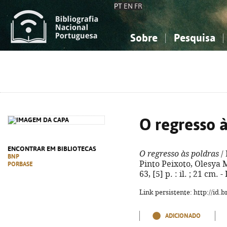
PT
EN
FR
Sobre
Pesquisa
Sobre a Bibliografia Nacional
Simples
Conhecimento, Informação...
Conhecimento, Informação...
Combinada
A
Ciências sociais...
Ciências sociais...
Arte, desporto...
Arte, desporto...
O regresso à
ENCONTRAR EM BIBLIOTECAS
O regresso às poldras
/ 
BNP
Pinto Peixoto, Olesya M
PORBASE
63, [5] p. : il. ; 21 cm
Link persistente: http://id
ADICIONADO