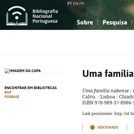
PT
EN
FR
Sobre
Pesquisa
Sobre a Bibliografia Nacional
Simples
Conhecimento, Informação...
Conhecimento, Informação...
Combinada
A
Ciências sociais...
Ciências sociais...
Arte, desporto...
Arte, desporto...
Uma família
ENCONTRAR EM BIBLIOTECAS
Uma família nabense
: 
BNP
Calvo. - Lisboa : Chiado
PORBASE
ISBN 978-989-37-8986-
Link persistente: http://id
ADICIONADO