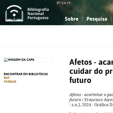
PT
EN
FR
Sobre
Pesquisa
Sobre a Bibliografia Nacional
Simples
Conhecimento, Informação...
Conhecimento, Informação...
Combinada
A
Ciências sociais...
Ciências sociais...
Arte, desporto...
Arte, desporto...
Afetos - aca
cuidar do pr
ENCONTRAR EM BIBLIOTECAS
futuro
BNP
PORBASE
Afetos - acarinhar o pa
futuro
/ Francisco Aire
: s.n.], 2024 : Gráfica D