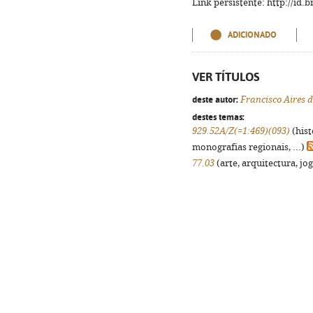
Link persistente: http://id
ADICIONADO
VER TÍTULOS
deste autor:
Francisco Aires
destes temas:
929.52A/Z(=1:469)(093)
(hist
monografias regionais, ...)
77.03
(arte, arquitectura, jog