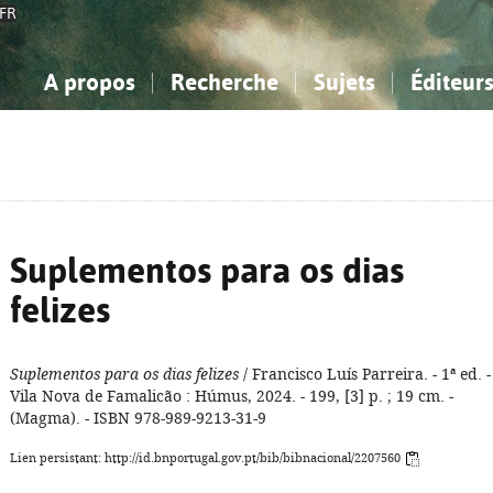
FR
A propos
Recherche
Sujets
Éditeur
a Bibliographie Nationale
imple
onnaissance, Information...
onnaissance, Information...
Avancée
Mes notices
Comment utiliser
Philosophie, psychologie...
Philosophie, psychologie...
Aide - FAQ
ciences sociales...
ciences sociales...
Mathématiques, sciences
Mathématiques, sciences
rts, sport...
rts, sport...
naturelles...
Littérature, linguistique...
naturelles...
Littérature, linguistique...
Suplementos para os dias
felizes
Suplementos para os dias felizes
/ Francisco Luís Parreira. - 1ª ed. -
Vila Nova de Famalicão : Húmus, 2024. - 199, [3] p. ; 19 cm. -
(Magma). - ISBN 978-989-9213-31-9
Lien persistant: http://id.bnportugal.gov.pt/bib/bibnacional/2207560