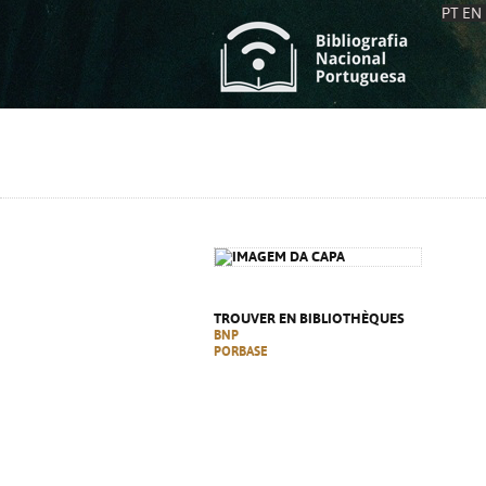
PT
EN
L
S
C
C
S
S
A
A
TROUVER EN BIBLIOTHÈQUES
BNP
PORBASE