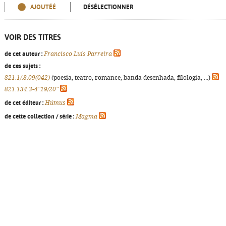
AJOUTÉÉ
DÉSÉLECTIONNER
VOIR DES TITRES
de cet auteur :
Francisco Luís Parreira
de ces sujets :
821.1/.8.09(042)
(poesia, teatro, romance, banda desenhada, filologia, ...)
821.134.3-4"19/20"
de cet éditeur :
Húmus
de cette collection / série :
Magma