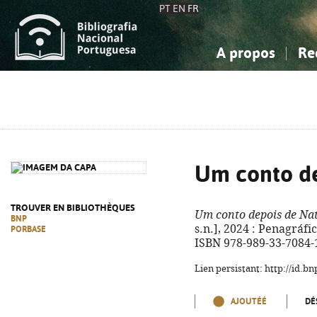
PT
EN
FR
A propos
Re
La Bibliographie Nationale
Simple
Connaissance, Information...
Connaissance, Information...
Avancée
Mes 
Sciences sociales...
Sciences sociales...
Arts, sport...
Arts, sport...
Um conto de
TROUVER EN BIBLIOTHÈQUES
Um conto depois de Nat
BNP
s.n.], 2024 : Penagráfic
PORBASE
ISBN 978-989-33-7084-
Lien persistant: http://id.
AJOUTÉÉ
DÉ