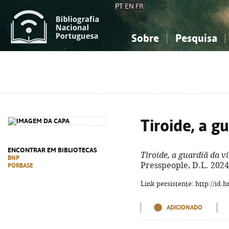
PT
EN
FR
Sobre
Pesquisa
Sobre a Bibliografia Nacional
Simples
Conhecimento, Informação...
Conhecimento, Informação...
Combinada
A
Ciências sociais...
Ciências sociais...
Arte, desporto...
Arte, desporto...
Tiroide, a g
ENCONTRAR EM BIBLIOTECAS
Tiroide, a guardiã da v
BNP
Presspeople, D.L. 2024. 
PORBASE
Link persistente: http://id
ADICIONADO