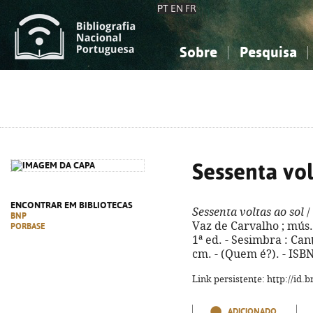
PT
EN
FR
Sobre
Pesquisa
Sobre a Bibliografia Nacional
Simples
Conhecimento, Informação...
Conhecimento, Informação...
Combinada
A
Ciências sociais...
Ciências sociais...
Arte, desporto...
Arte, desporto...
Sessenta vol
ENCONTRAR EM BIBLIOTECAS
Sessenta voltas ao sol
/
BNP
Vaz de Carvalho ; mús.
PORBASE
1ª ed. - Sesimbra : Canto
cm. - (Quem é?). - ISB
Link persistente: http://id
ADICIONADO