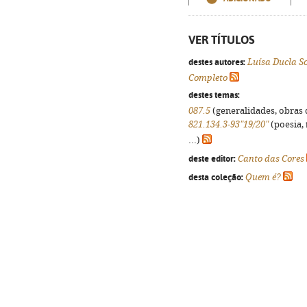
VER TÍTULOS
destes autores:
Luísa Ducla S
Completo
destes temas:
087.5
(generalidades, obras d
821.134.3-93"19/20"
(poesia, 
...)
deste editor:
Canto das Cores
desta coleção:
Quem é?