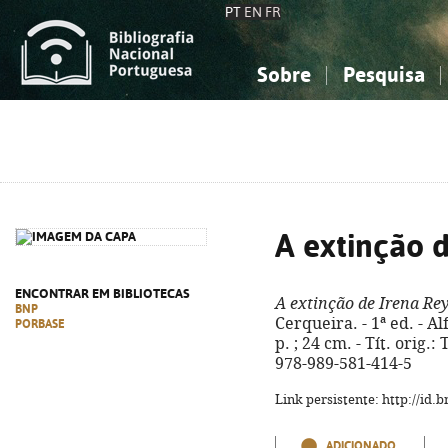
PT
EN
FR
Sobre
Pesquisa
Sobre a Bibliografia Nacional
Simples
Conhecimento, Informação...
Conhecimento, Informação...
Combinada
A
Ciências sociais...
Ciências sociais...
Arte, desporto...
Arte, desporto...
A extinção 
ENCONTRAR EM BIBLIOTECAS
A extinção de Irena Re
BNP
Cerqueira. - 1ª ed. - Al
PORBASE
p. ; 24 cm. - Tít. orig.
978-989-581-414-5
Link persistente: http://id
ADICIONADO