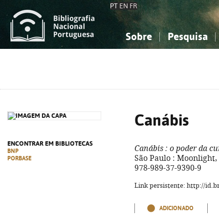
PT
EN
FR
Sobre
Pesquisa
Sobre a Bibliografia Nacional
Simples
Conhecimento, Informação...
Conhecimento, Informação...
Combinada
A
Ciências sociais...
Ciências sociais...
Arte, desporto...
Arte, desporto...
Canábis
ENCONTRAR EM BIBLIOTECAS
Canábis
: o poder da cu
BNP
São Paulo : Moonlight, 20
PORBASE
978-989-37-9390-9
Link persistente: http://id
ADICIONADO