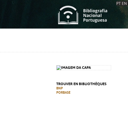
PT
EN
L
S
C
C
S
S
A
A
TROUVER EN BIBLIOTHÈQUES
BNP
PORBASE