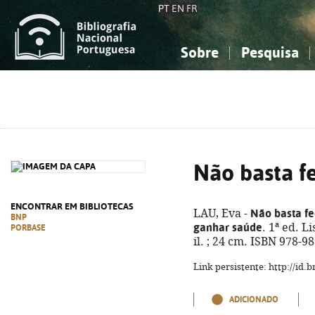
PT
EN
FR
Sobre
Pesquisa
Sobre a Bibliografia Nacional
Simples
Conhecimento, Informação...
Conhecimento, Informação...
Combinada
A
Ciências sociais...
Ciências sociais...
Arte, desporto...
Arte, desporto...
Não basta f
ENCONTRAR EM BIBLIOTECAS
Não basta fe
LAU, Eva -
BNP
ganhar saúde
. 1ª ed. L
PORBASE
il. ; 24 cm. ISBN 978-9
Link persistente: http://id
ADICIONADO