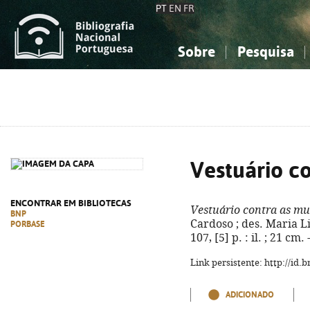
PT
EN
FR
Sobre
Pesquisa
Sobre a Bibliografia Nacional
Simples
Conhecimento, Informação...
Conhecimento, Informação...
Combinada
A
Ciências sociais...
Ciências sociais...
Arte, desporto...
Arte, desporto...
Vestuário c
ENCONTRAR EM BIBLIOTECAS
Vestuário contra as mu
BNP
Cardoso ; des. Maria Lis.
PORBASE
107, [5] p. : il. ; 21 c
Link persistente: http://id
ADICIONADO