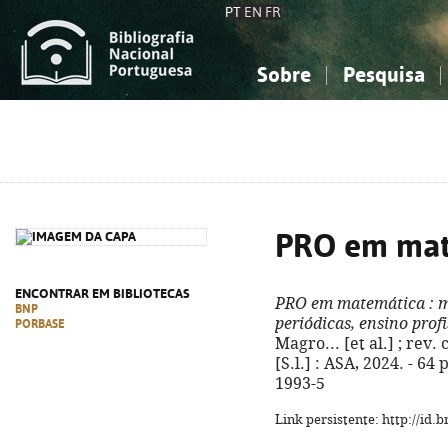
PT
EN
FR
Sobre
Pesquisa
Sobre a Bibliografia Nacional
Simples
Conhecimento, Informação...
Conhecimento, Informação...
Combinada
A
Ciências sociais...
Ciências sociais...
Arte, desporto...
Arte, desporto...
PRO em mat
ENCONTRAR EM BIBLIOTECAS
PRO em matemática
: 
BNP
periódicas, ensino profi
PORBASE
Magro... [et al.] ; rev. 
[S.l.] : ASA, 2024. - 64 
1993-5
Link persistente: http://id