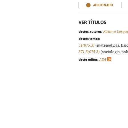
ADICIONADO
VER TÍTULOS
destes autores:
Fátima Cerqu
destes temas:
51(075.3)
(matemáticas, física
371.3(075.3)
(sociologia, polí
deste editor:
ASA