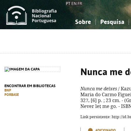
PT
EN
FR
Sobre
Pesquisa
Sobre a Bibliografia Nacional
Simples
Conhecimento, Informação...
Conhecimento, Informação...
Combinada
A
Ciências sociais...
Ciências sociais...
Arte, desporto...
Arte, desporto...
Nunca me d
ENCONTRAR EM BIBLIOTECAS
Nunca me deixes
/ Kazu
BNP
Maria do Carmo Figueira
PORBASE
327, [6] p. ; 23 cm. - (
Never let me go. - ISB
Link persistente: http://id
ADICIONADO