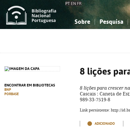
PT
EN
FR
Sobre
Pesquisa
Sobre a Bibliografia Nacional
Simples
Conhecimento, Informação...
Conhecimento, Informação...
Combinada
A
Ciências sociais...
Ciências sociais...
Arte, desporto...
Arte, desporto...
8 lições par
ENCONTRAR EM BIBLIOTECAS
8 lições para crescer na
BNP
Cascais : Caneta de Esti
PORBASE
989-33-7519-8
Link persistente: http://id
ADICIONADO