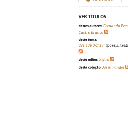
VER TÍTULOS
destes autores:
Fernando Pes
Castro Branco
deste tema:
821.134.3-1"19"
(poesia, teat
deste editor:
Zéfiro
desta coleção:
An mirandés