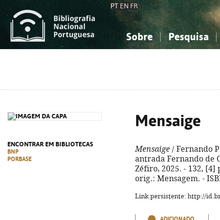
PT
EN
FR
Sobre
Pesquisa
Sobre a Bibliografia Nacional
Simples
Conhecimento, Informação...
Conhecimento, Informação...
Combinada
A
Ciências sociais...
Ciências sociais...
Arte, desporto...
Arte, desporto...
Mensaige
ENCONTRAR EM BIBLIOTECAS
Mensaige
/ Fernando Pe
BNP
antrada Fernando de Cas
PORBASE
Zéfiro, 2025. - 132, [4] 
orig.: Mensagem. - IS
Link persistente: http://id
ADICIONADO