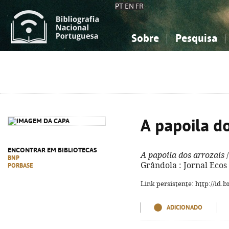
PT
EN
FR
Sobre
Pesquisa
Sobre a Bibliografia Nacional
Simples
Conhecimento, Informação...
Conhecimento, Informação...
Combinada
A
Ciências sociais...
Ciências sociais...
Arte, desporto...
Arte, desporto...
A papoila do
ENCONTRAR EM BIBLIOTECAS
A papoila dos arrozais
/
BNP
Grândola : Jornal Ecos 
PORBASE
Link persistente: http://id
ADICIONADO