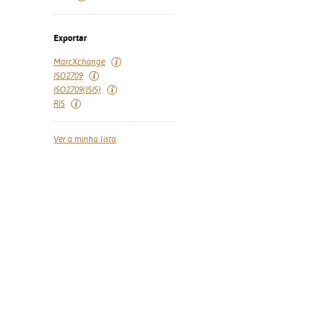
Exportar
MarcXchange
ISO2709
ISO2709(ISIS)
RIS
Ver a minha lista