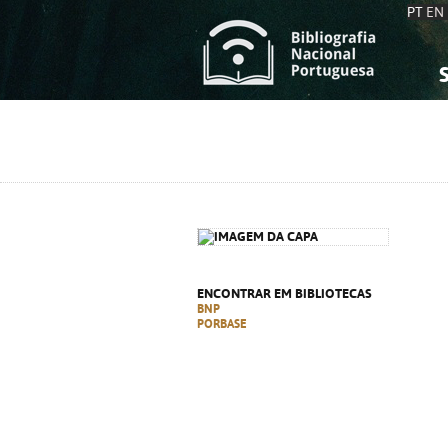
PT
EN
S
S
C
C
C
C
A
A
ENCONTRAR EM BIBLIOTECAS
BNP
PORBASE