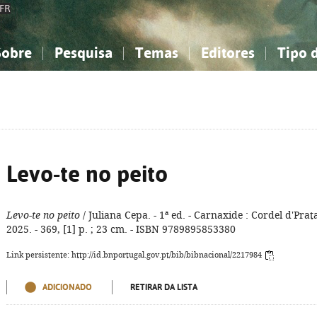
FR
Sobre
Pesquisa
Temas
Editores
Tipo 
obre a Bibliografia Nacional
imples
onhecimento, Informação...
onhecimento, Informação...
Combinada
A minha lista
Como utilizar
Filosofia, psicologia...
Filosofia, psicologia...
Perguntas frequente
iências sociais...
iências sociais...
Ciências exatas e naturais...
Ciências exatas e naturais...
rte, desporto...
rte, desporto...
Literatura, linguística...
Literatura, linguística...
Levo-te no peito
Levo-te no peito
/ Juliana Cepa. - 1ª ed. - Carnaxide : Cordel d'Prat
2025. - 369, [1] p. ; 23 cm. - ISBN 9789895853380
Link persistente: http://id.bnportugal.gov.pt/bib/bibnacional/2217984
ADICIONADO
RETIRAR DA LISTA