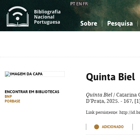
PT
EN
FR
Sobre
Pesquisa
Sobre a Bibliografia Nacional
Simples
Conhecimento, Informação...
Conhecimento, Informação...
Combinada
A
Ciências sociais...
Ciências sociais...
Arte, desporto...
Arte, desporto...
Quinta Biel
ENCONTRAR EM BIBLIOTECAS
Quinta Biel
/ Catarina 
BNP
D'Prata, 2025. - 167, [
PORBASE
Link persistente: http://id
ADICIONADO