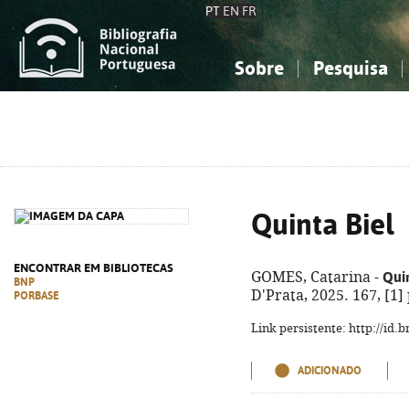
PT
EN
FR
Sobre
Pesquisa
Sobre a Bibliografia Nacional
Simples
Conhecimento, Informação...
Conhecimento, Informação...
Combinada
A
Ciências sociais...
Ciências sociais...
Arte, desporto...
Arte, desporto...
Quinta Biel
ENCONTRAR EM BIBLIOTECAS
Quin
GOMES, Catarina -
BNP
D'Prata, 2025. 167, [1]
PORBASE
Link persistente: http://id
ADICIONADO