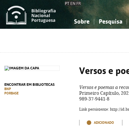
PT
EN
FR
Sobre
Pesquisa
Sobre a Bibliografia Nacional
Simples
Conhecimento, Informação...
Conhecimento, Informação...
Combinada
A
Ciências sociais...
Ciências sociais...
Arte, desporto...
Arte, desporto...
Versos e po
ENCONTRAR EM BIBLIOTECAS
Versos e poemas a reco
BNP
Primeiro Capítulo, 2025.
PORBASE
989-37-9441-8
Link persistente: http://id
ADICIONADO