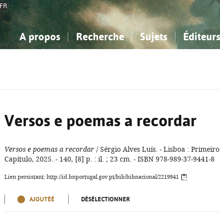
FR
A propos
Recherche
Sujets
Éditeur
a Bibliographie Nationale
imple
onnaissance, Information...
onnaissance, Information...
Avancée
Mes notices
Comment utiliser
Philosophie, psychologie...
Philosophie, psychologie...
Aide - FAQ
ciences sociales...
ciences sociales...
Mathématiques, sciences
Mathématiques, sciences
rts, sport...
rts, sport...
naturelles...
Littérature, linguistique...
naturelles...
Littérature, linguistique...
Versos e poemas a recordar
Versos e poemas a recordar
/ Sérgio Alves Luís. - Lisboa : Primeiro
Capítulo, 2025. - 140, [8] p. : il. ; 23 cm. - ISBN 978-989-37-9441-8
Lien persistant: http://id.bnportugal.gov.pt/bib/bibnacional/2219941
AJOUTÉÉ
DÉSÉLECTIONNER