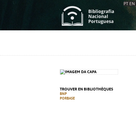
PT
EN
L
S
C
C
S
S
A
A
TROUVER EN BIBLIOTHÈQUES
BNP
PORBASE