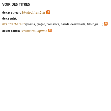
VOIR DES TITRES
de cet auteur :
Sérgio Alves Luís
de ce sujet:
821.134.3-1"20"
(poesia, teatro, romance, banda desenhada, filologia, ...)
de cet éditeur :
Primeiro Capítulo