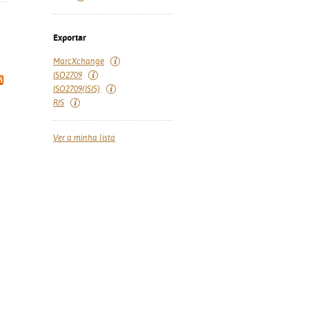
Exportar
MarcXchange
ISO2709
ISO2709(ISIS)
RIS
Ver a minha lista