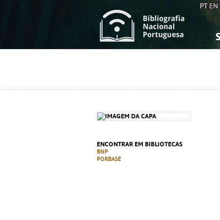
PT
EN
S
S
C
C
C
C
A
A
ENCONTRAR EM BIBLIOTECAS
BNP
PORBASE