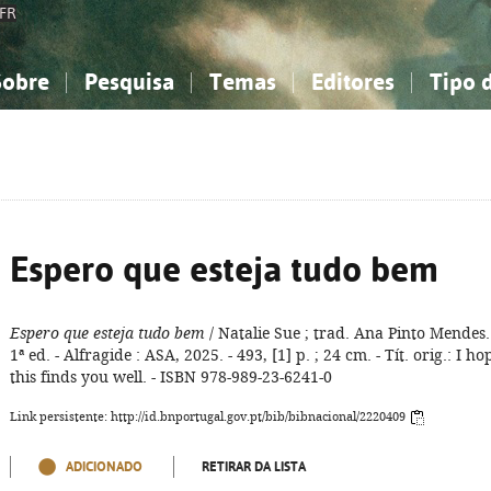
FR
Sobre
Pesquisa
Temas
Editores
Tipo 
obre a Bibliografia Nacional
imples
onhecimento, Informação...
onhecimento, Informação...
Combinada
A minha lista
Como utilizar
Filosofia, psicologia...
Filosofia, psicologia...
Perguntas frequente
iências sociais...
iências sociais...
Ciências exatas e naturais...
Ciências exatas e naturais...
rte, desporto...
rte, desporto...
Literatura, linguística...
Literatura, linguística...
Espero que esteja tudo bem
Espero que esteja tudo bem
/ Natalie Sue ; trad. Ana Pinto Mendes.
1ª ed. - Alfragide : ASA, 2025. - 493, [1] p. ; 24 cm. - Tít. orig.: I ho
this finds you well. - ISBN 978-989-23-6241-0
Link persistente: http://id.bnportugal.gov.pt/bib/bibnacional/2220409
ADICIONADO
RETIRAR DA LISTA