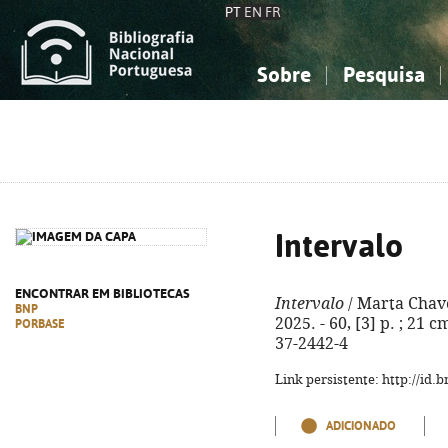
PT
EN
FR
Sobre
Pesquisa
Sobre a Bibliografia Nacional
Simples
Conhecimento, Informação...
Conhecimento, Informação...
Combinada
A
Ciências sociais...
Ciências sociais...
Arte, desporto...
Arte, desporto...
Intervalo
ENCONTRAR EM BIBLIOTECAS
Intervalo
/ Marta Chaves
BNP
2025. - 60, [3] p. ; 21 
PORBASE
37-2442-4
Link persistente: http://id
ADICIONADO