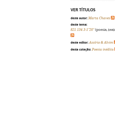
VER TÍTULOS
deste autor:
Marta Chaves
deste tema:
821.134.3-1"20"
(poesia, teat
deste editor:
Assírio & Alvim
desta coleção:
Poesia inédita