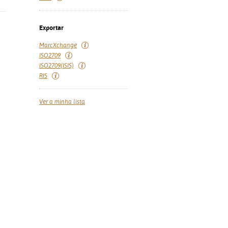
Exportar
MarcXchange
ISO2709
ISO2709(ISIS)
RIS
Ver a minha lista