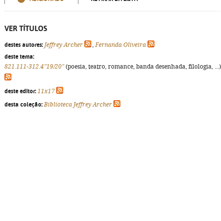
VER TÍTULOS
destes autores:
Jeffrey Archer
,
Fernanda Oliveira
deste tema:
821.111-312.4"19/20"
(poesia, teatro, romance, banda desenhada, filologia, ...)
deste editor:
11x17
desta coleção:
Biblioteca Jeffrey Archer