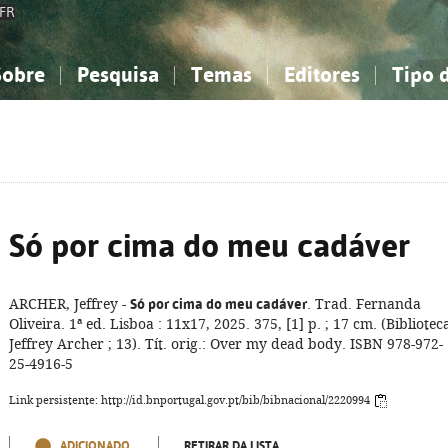
FR
Sobre
Pesquisa
Temas
Editores
Tipo 
obre a Bibliografia Nacional
imples
onhecimento, Informação...
onhecimento, Informação...
Combinada
A minha lista
Como utilizar
Filosofia, psicologia...
Filosofia, psicologia...
Perguntas frequente
iências sociais...
iências sociais...
Ciências exatas e naturais...
Ciências exatas e naturais...
rte, desporto...
rte, desporto...
Literatura, linguística...
Literatura, linguística...
Só por cima do meu cadáver
ARCHER, Jeffrey -
Só por cima do meu cadáver
. Trad. Fernanda
Oliveira. 1ª ed. Lisboa : 11x17, 2025. 375, [1] p. ; 17 cm. (Bibliotec
Jeffrey Archer ; 13). Tít. orig.: Over my dead body. ISBN 978-972-
25-4916-5
Link persistente: http://id.bnportugal.gov.pt/bib/bibnacional/2220994
ADICIONADO
RETIRAR DA LISTA