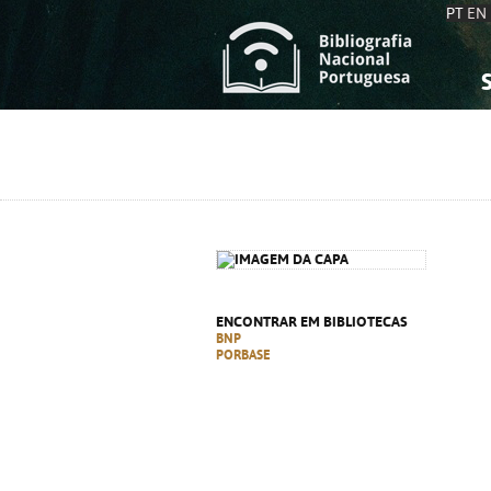
PT
EN
S
S
C
C
C
C
A
A
ENCONTRAR EM BIBLIOTECAS
BNP
PORBASE