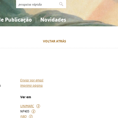
de Publicação
Novidades
s
Religião...
Religião...
VOLTAR ATRÁS
Ciências aplicadas...
Ciências aplicadas...
História, geografia, biografias...
História, geografia, biografias...
Enviar por email
a
Imprimir página
Ver em
UNIMARC
NP405
ISBD