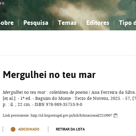
FR
Sobre
Pesquisa
Temas
Editores
Tipo 
obre a Bibliografia Nacional
imples
onhecimento, Informação...
onhecimento, Informação...
Combinada
A minha lista
Como utilizar
Filosofia, psicologia...
Filosofia, psicologia...
Perguntas frequente
iências sociais...
iências sociais...
Ciências exatas e naturais...
Ciências exatas e naturais...
rte, desporto...
rte, desporto...
Literatura, linguística...
Literatura, linguística...
Mergulhei no teu mar
Mergulhei no teu mar
: coletânea de poesia
/ Ana Ferreira da Silva.
[et al.]. - 1ª ed. - Baguim do Monte : Tecto de Nuvens, 2025. - 57, [7
p. : il. ; 22 cm. - ISBN 978-989-35753-9-0
Link persistente: http://id.bnportugal.gov.pt/bib/bibnacional/2219907
ADICIONADO
RETIRAR DA LISTA