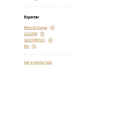
Exportar
MarcXchange
ISO2709
ISO2709(ISIS)
RIS
Ver a minha lista