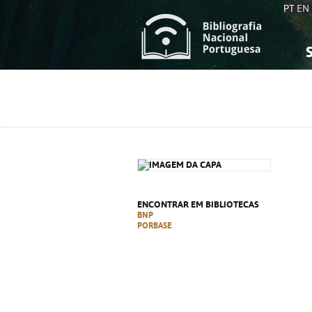
PT
EN
S
S
C
C
C
C
A
A
ENCONTRAR EM BIBLIOTECAS
BNP
PORBASE