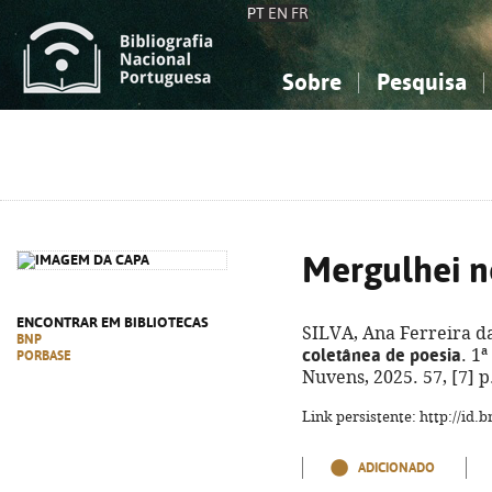
PT
EN
FR
Sobre
Pesquisa
Sobre a Bibliografia Nacional
Simples
Conhecimento, Informação...
Conhecimento, Informação...
Combinada
A
Ciências sociais...
Ciências sociais...
Arte, desporto...
Arte, desporto...
Mergulhei n
ENCONTRAR EM BIBLIOTECAS
SILVA, Ana Ferreira da 
BNP
coletânea de poesia
. 1
PORBASE
Nuvens, 2025. 57, [7] p
Link persistente: http://id
ADICIONADO