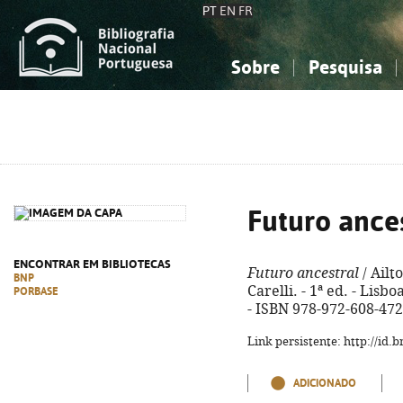
PT
EN
FR
Sobre
Pesquisa
Sobre a Bibliografia Nacional
Simples
Conhecimento, Informação...
Conhecimento, Informação...
Combinada
A
Ciências sociais...
Ciências sociais...
Arte, desporto...
Arte, desporto...
Futuro ance
ENCONTRAR EM BIBLIOTECAS
Futuro ancestral
/ Ailt
BNP
Carelli. - 1ª ed. - Lisbo
PORBASE
- ISBN 978-972-608-472
Link persistente: http://id
ADICIONADO